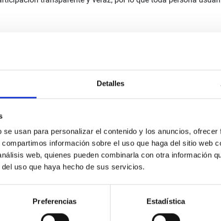
ebatir, compartir y valorar propuestas relacionadas con la mejor
iligente y acorde a dicho objetivo. Por ello, no se admitirán u
logo o intenten boicotear los procesos. No se admitirán suplantac
Detalles
s
b se usan para personalizar el contenido y los anuncios, ofrecer
ohibida la utilización del portal de participación con fines disti
s, compartimos información sobre el uso que haga del sitio web 
 análisis web, quienes pueden combinarla con otra información q
ser considerado como una vulneración en cualquier forma de lo
r del uso que haya hecho de sus servicios.
 contra la dignidad de las personas.
os, informaciones o imágenes que hayan sido puestas a disposició
Preferencias
Estadística
al audiovisual o textual que pueda herir la sensibilidad a los 