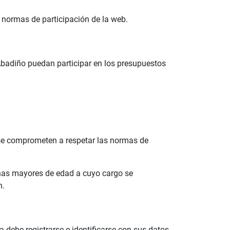
 normas de participación de la web.
 Abadiño puedan participar en los presupuestos
y se comprometen a respetar las normas de
onas mayores de edad a cuyo cargo se
n.
a debe registrarse e identificarse con sus datos