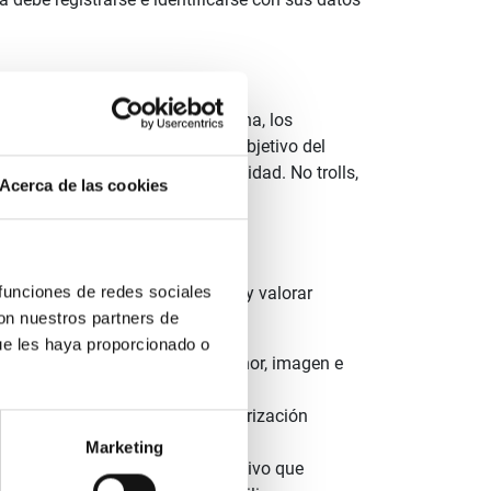
a de la calidad de vida ciudadana, los
suarios/as que no compartan el objetivo del
iones ni duplicaciones de identidad. No trolls,
Acerca de las cookies
 funciones de redes sociales
ntos a los de debatir, compartir y valorar
con nuestros partners de
ue les haya proporcionado o
s derechos fundamentales al honor, imagen e
n por otros usuarios sin la autorización
Marketing
usuarios y/o personal administrativo que