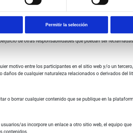
 usuario es responsable de tener los derechos de propiedad intel
Permitir la selección
 comportamientos permitirá al equipo suspender temporalmente la
n perjuicio de otras responsabilidades que puedan ser reclamadas
quier motivo entre los participantes en el sitio web y/o un tercer
daños de cualquier naturaleza relacionados o derivados del lit
itar o borrar cualquier contenido que se publique en la platafor
 usuarios/as incorpore un enlace a otro sitio web, el equipo qu
us contenidos.