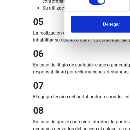
conformen la participación en el portal. El
Su utilización con fines de publicidad.
05
Denegar
La realización de cualquiera de los anteriores
inhabilitar su cuenta o borrar su contenido, si
06
En caso de litigio de cualquier clase o por cual
responsabilidad por reclamaciones, demandas o 
07
El equipo técnico del portal podrá responder, ed
08
En caso de que el contenido introducido por los
perjuicios derivados del acceso al enlace o a s