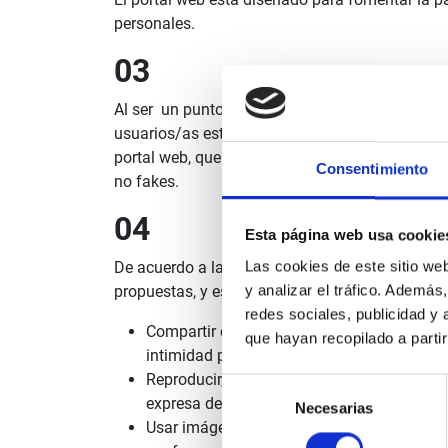
personales.
03
Al ser un punto de encuentro cuyo objetivo es d
usuarios/as están obligados/as a hacer un uso d
portal web, que se dediquen a entorpecer el diá
Consentimiento
no fakes.
04
Esta página web usa cookie
Las cookies de este sitio we
De acuerdo a la normativa legal vigente queda pr
y analizar el tráfico. Ademá
propuestas, y específicamente:
redes sociales, publicidad y
Compartir cualquier contenido que pueda 
que hayan recopilado a parti
intimidad personal y familiar de terceros o
Reproducir, distribuir, compartir contenid
Selección
expresa de estos.
Necesarias
de
Usar imágenes obscenas ni cualquier materi
consentimiento