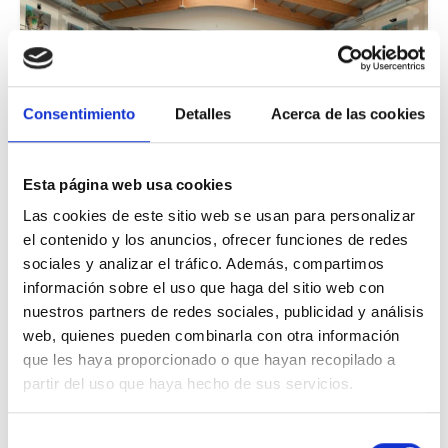
Consentimiento
Detalles
Acerca de las cookies
Esta página web usa cookies
Las cookies de este sitio web se usan para personalizar
Abierto el proceso participativo para la
el contenido y los anuncios, ofrecer funciones de redes
regeneración del Probaleku
sociales y analizar el tráfico. Además, compartimos
información sobre el uso que haga del sitio web con
El Ayuntamiento de Abadiño ha puesto en marcha un
nuestros partners de redes sociales, publicidad y análisis
nuevo proceso de participación ciudadana para revitalizar
web, quienes pueden combinarla con otra información
un espacio emblemático del municipio: El Probaleku. En
que les haya proporcionado o que hayan recopilado a
la actualidad, se llevan a cabo …
partir del uso que haya hecho de sus servicios.
Mikel Urrutia Galan
09-04-2025
Selección