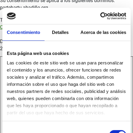
Su consentimiento se aplica a los siguientes dominios:
partehartu.abadiño.org
Tu estado actual: Denegar.
Cambiar tu consentimiento
Consentimiento
Detalles
Acerca de las cookies
Declaración de cookies actualizada por última vez el
22/07/2026 por
Cookiebot
:
Esta página web usa cookies
Necesarias (3)
Las cookies de este sitio web se usan para personalizar
el contenido y los anuncios, ofrecer funciones de redes
Las cookies necesarias ayudan a hacer una página web
sociales y analizar el tráfico. Además, compartimos
utilizable activando funciones básicas como la navegación
información sobre el uso que haga del sitio web con
en la página y el acceso a áreas seguras de la página web.
nuestros partners de redes sociales, publicidad y análisis
La página web no puede funcionar adecuadamente sin estas
web, quienes pueden combinarla con otra información
cookies.
que les haya proporcionado o que hayan recopilado a
partir del uso que haya hecho de sus servicios.
Duración
máxima
Nombre
Proveedor
Propósito
Selección
de