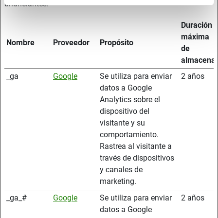
anunciantes.
Duración
máxima
Nombre
Proveedor
Propósito
de
almacena
_ga
Google
Se utiliza para enviar
2 años
datos a Google
Analytics sobre el
dispositivo del
visitante y su
comportamiento.
Rastrea al visitante a
través de dispositivos
y canales de
marketing.
_ga_#
Google
Se utiliza para enviar
2 años
datos a Google